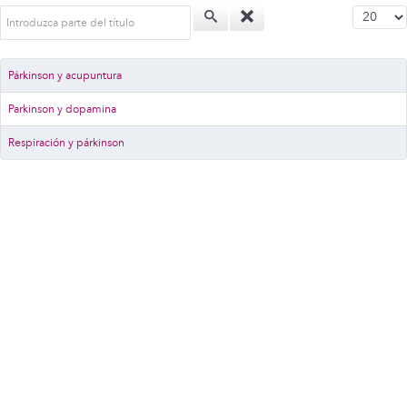
Introduzca parte del título
Cantidad a
Párkinson y acupuntura
Parkinson y dopamina
Respiración y párkinson